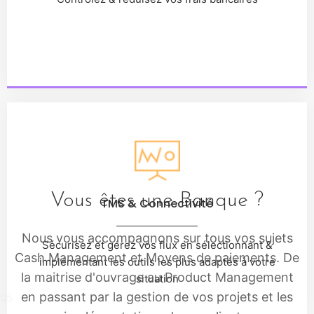
Vous êtes une Banque ?
TMS & Connectivité
Nous vous accompagnons sur tous vos sujets
Sécurisez et gérez vos flux en sélectionnant &
Cash Management et Moyens de paiements. De
implémentant les outils les plus adaptés à votre
la maitrise d'ouvrage au Product Management
situation
en passant par la gestion de vos projets et les
05