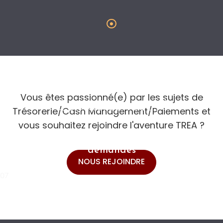
Vous êtes passionné(e) par les sujets de
Contactez-Nous !
Trésorerie/Cash Management/Paiements et
vous souhaitez rejoindre l'aventure TREA ?
Pour en savoir plus et nous soumettre vos
demandes
NOUS REJOINDRE
07