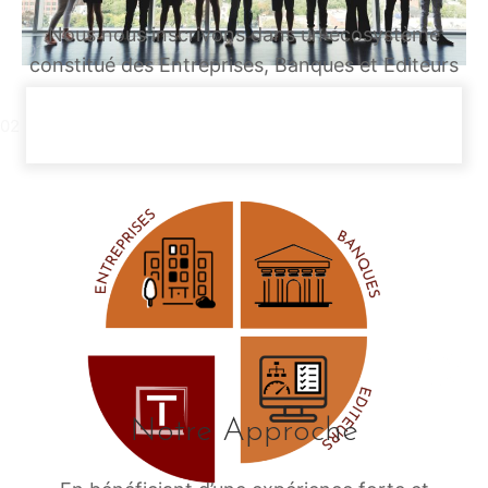
Nous nous inscrivons dans un écosystème
01
constitué des Entreprises, Banques et Editeurs
de logiciels, tout cela autour des sujets de la
trésorerie.
02
Notre Approche