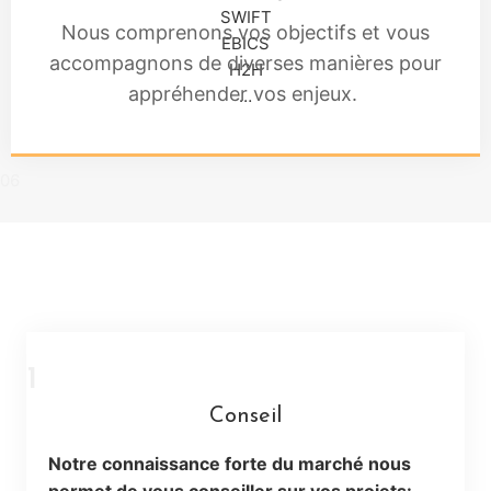
SWIFT
Nous comprenons vos objectifs et vous
EBICS
accompagnons de diverses manières pour
H2H
appréhender vos enjeux.
…
06
1
Conseil
Notre connaissance forte du marché nous