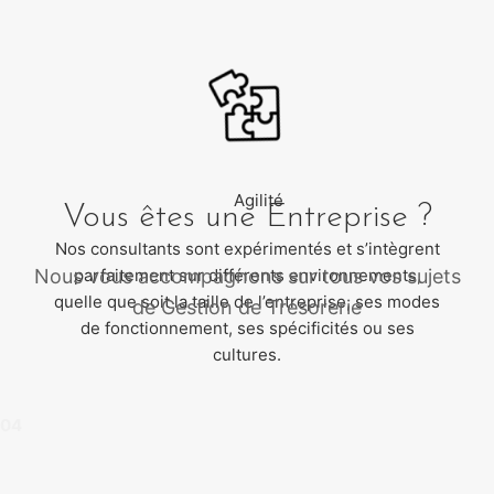
Agilité
Vous êtes une Entreprise ?
Nos consultants sont expérimentés et s’intègrent
Nous vous accompagnons sur tous vos sujets
parfaitement sur différents environnements,
quelle que soit la taille de l’entreprise, ses modes
de Gestion de Trésorerie
de fonctionnement, ses spécificités ou ses
cultures.
04